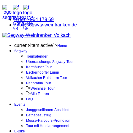
0160 – 964 179 69
info@segway-weinfranken.de
current-item active">
Home
Segway
Tourkalender
Überraschungs-Segway-Tour
Karthäuser Tour
Escherndorfer Lump
Volkacher Ratsherrn Tour
Panorama Tour
">
Weininsel Tour
">
Alle Touren
FAQ
Events
Junggesellinnen-Abschied
Betriebsausflug
Messe-Parcours-Promotion
Tour mit Hotelarrangement
E-Bike