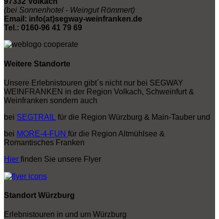
97332 Volkach
(bei Sonnenhotel - Weingut Römmert)
Email: info(at)segway-weinfranken.de
Tel.: 0160-96 41 79 69
Weitere Standorte
Unsere Erlebnistouren gibt´s nicht nur bei SEGWAY
WEINFRANKEN in der Region Volkach, Schweinfurt &
Weinfranken sondern auch
bei
SEGTRAIL
für die Region Würzburg & Main-Tauber und
bei
MORE-4-FUN
für die Region Altmühlsee &
Romantisches Franken
Hier
finden Sie unsere Flyer
Standort Würzburg
Erlebnistouren in und um Würzburg