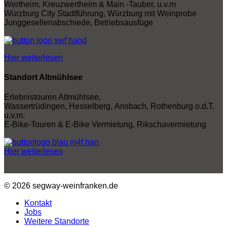
Wertheim, Kreuzwertheim & Main -Tauber. u.v.m
Würzburg City Stadtführung, Würzburg mit Weinprobe
Junggesellenabschiede, Betriebsausfüge
Hier weiterlesen
Standort Altmühlsee
Erlebnistouren Altmühlsee,
Wassertrüdingen, Hesselberg, Ansbach, Rothenburg o.d.T.
u.v.m.
E-Bike-Touren & E-Bike Vermietung, Rikschavermietung
Hier weiterlesen
© 2026 segway-weinfranken.de
Kontakt
Jobs
Weitere Standorte