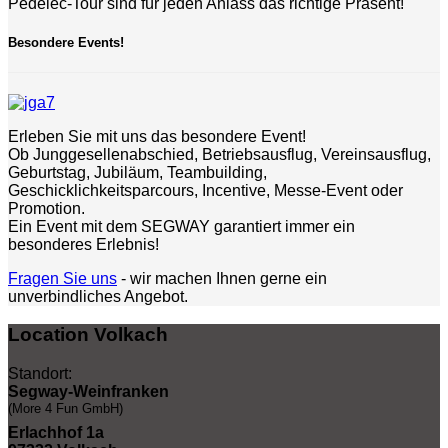
Pedelec-Tour sind für jeden Anlass das richtige Präsent!
Besondere Events!
Erleben Sie mit uns das besondere Event!
Ob Junggesellenabschied, Betriebsausflug, Vereinsausflug,
Geburtstag, Jubiläum, Teambuilding,
Geschicklichkeitsparcours, Incentive, Messe-Event oder
Promotion.
Ein Event mit dem SEGWAY garantiert immer ein
besonderes Erlebnis!
Fragen Sie uns
- wir machen Ihnen gerne ein
unverbindliches Angebot.
Location Volkach
Standort:
Segway-Weinfranken
(More 4 Fun GmbH)
Erlachhof 1a