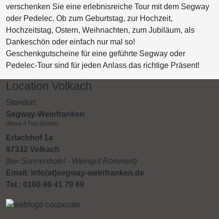
verschenken Sie eine erlebnisreiche Tour mit dem Segway
oder Pedelec. Ob zum Geburtstag, zur Hochzeit,
Hochzeitstag, Ostern, Weihnachten, zum Jubiläum, als
Dankeschön oder einfach nur mal so!
Geschenkgutscheine für eine geführte Segway oder
Pedelec-Tour sind für jeden Anlass das richtige Präsent!
Location Volkach
Standort:
Segway-Weinfranken
(More 4 Fun GmbH)
Erlachhof 1a
97332 Volkach
(bei Sonnenhotel - Weingut Römmert)
Email: info(at)segway-weinfranken.de
Tel.: 0160-96 41 79 69