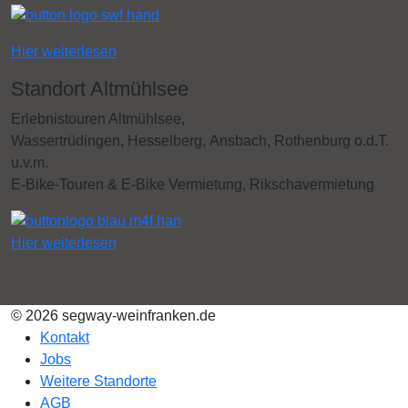
Hier weiterlesen
Standort Altmühlsee
Erlebnistouren Altmühlsee,
Wassertrüdingen, Hesselberg, Ansbach, Rothenburg o.d.T.
u.v.m.
E-Bike-Touren & E-Bike Vermietung, Rikschavermietung
Hier weiterlesen
© 2026 segway-weinfranken.de
Kontakt
Jobs
Weitere Standorte
AGB